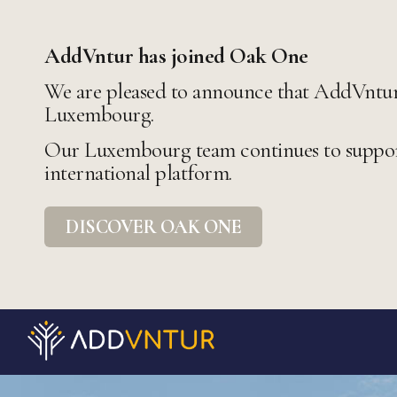
AddVntur has joined Oak One
We are pleased to announce that AddVntur 
Luxembourg.
Our Luxembourg team continues to support
international platform.
DISCOVER OAK ONE