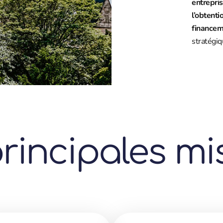
entrepris
l’obtenti
financem
stratégiq
rincipales mi