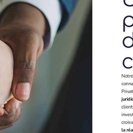
p
c
Notre
conna
Priva
jurid
clien
inves
crois
la réa