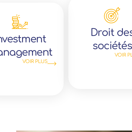
Droit de
nvestment
sociétés
anagement
VOIR P
VOIR PLUS