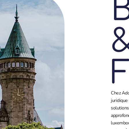
B
F
Chez Add
juridique
solution
approfond
luxembou