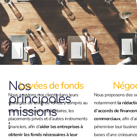
Levées de fonds
Négoc
Nos
Nous assistons nos clients dans leurs
Nous proposons des se
principales
stratégies de levée de fonds, y compris au
notamment
la rédacti
missions
travers d’émissions obligataires, les
d’accords de finance
placements privés et d’autres instruments
commerciaux
, afin d’
:
financiers, afin d’
aider les entreprises à
pérenniser leur busines
obtenir les fonds nécessaires à leur
bases d’une croissance